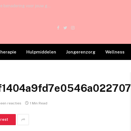
Osteopathie in Amsterdam: Een veelzijdige benadering voor jouw gezondheid
Facebook
Twitter
Instagram
therapie
Hulpmiddelen
Jongerenzorg
Wellness
f1404a9fd7e0546a02270
een reacties
1 Min Read
erest