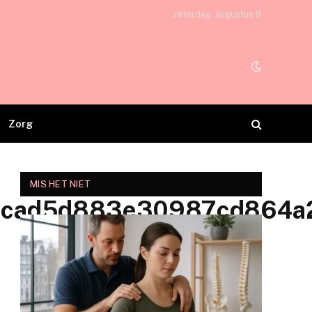
zaterdag, augustus 8
Zorg
MIS HET NIET
7cad5d883e30987cd864a