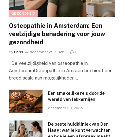
GEZONDHEID
Osteopathie in Amsterdam: Een
veelzijdige benadering voor jouw
gezondheid
By
Chris
december 29, 2025
0
De veelzijdigheid van osteopathie in
AmsterdamOsteopathie in Amsterdam biedt een
breed scala aan mogelijkheden…
Een smakelijke reis door de
wereld van lekkernijen
e
december 28, 2025
De beste huidkliniek van Den
Haag: wat je kunt verwachten
en hoe je een afspraak maakt