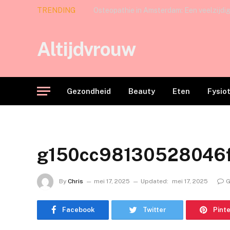
TRENDING
Altijdvrouw
Gezondheid
Beauty
Eten
Fysio
g150cc98130528046
By
Chris
mei 17, 2025
Updated:
mei 17, 2025
G
Facebook
Twitter
Pint