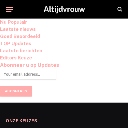
Altijdvrouw
Nu Populair
Laatste nieuws
Goed Beoordeeld
TOP Updates
Laatste berichten
Editors Keuze
Abonneer u op Updates
ONZE KEUZES