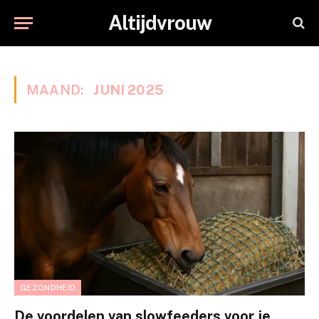
Altijdvrouw
MAAND:
JUNI 2025
GEZONDHEID
De voordelen van slowfeeders voor je