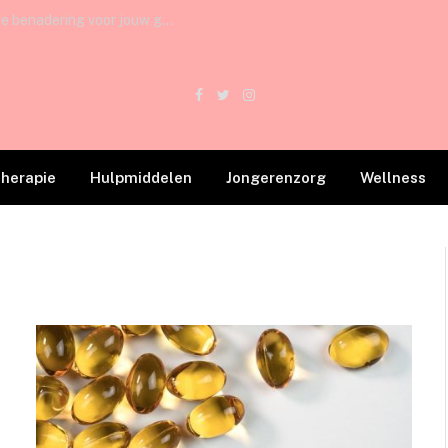
Osteopathie in Amsterdam: Een veelzijdige benadering voor jouw gezondheid
Facebook
Twitter
Instagram
therapie
Hulpmiddelen
Jongerenzorg
Wellness