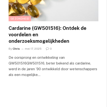
GEZONDHEID
Cardarine (GW501516): Ontdek de
voordelen en
onderzoeksmogelijkheden
By
Chris
mei 17, 2025
0
De oorsprong en ontwikkeling van
GW501516GW501516, beter bekend als cardarine,
werd in de jaren ’90 ontwikkeld door wetenschappers
als een mogelijke…