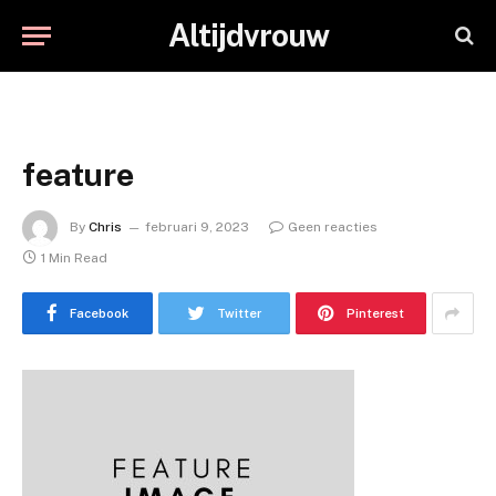
Altijdvrouw
feature
By
Chris
februari 9, 2023
Geen reacties
1 Min Read
Facebook
Twitter
Pinterest