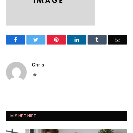
Facebook
Twitter
Pinterest
LinkedIn
Tumblr
Email
Chris
Website
MIS HET NIET